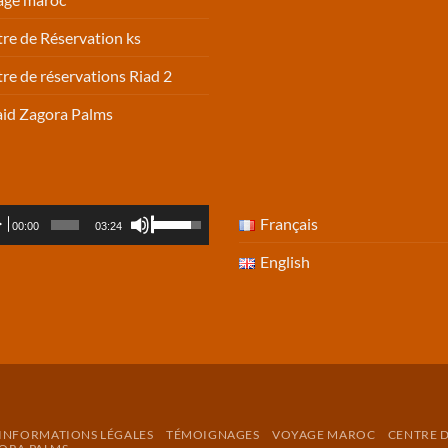
re de Réservation ks
re de réservations Riad 2
id Zagora Palms
io
Use
Français
00:00
03:24
er
Up/Down
English
Arrow
keys
to
increase
or
decrease
volume.
INFORMATIONS LÉGALES
TÉMOIGNAGES
VOYAGE MAROC
CENTRE D