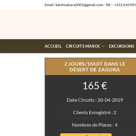
Skip
Email : karimsahara2001@gmail.com - Tél : - +212 610 09 
to
content
ACCUEIL
CIRCUITS MAROC
EXCURSIONS
2 JOURS/1NUIT DANS LE
DÉSERT DE ZAGORA
165 €
Date Circuits : 20-04-2019
Clients Enregistré : 2
Nombres de Places : 4