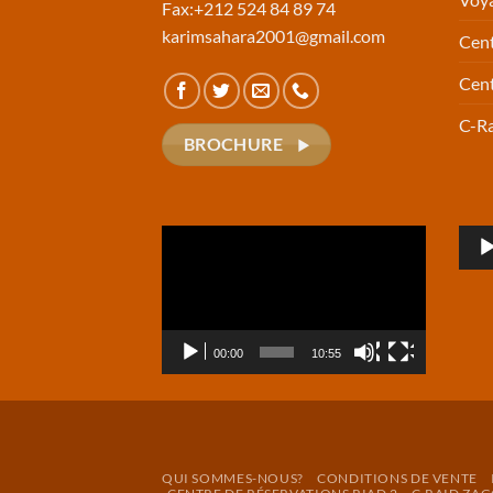
Fax:+212 524 84 89 74
karimsahara2001@gmail.com
Cent
Cent
C-Ra
BROCHURE
Video
Aud
Player
Play
00:00
10:55
QUI SOMMES-NOUS?
CONDITIONS DE VENTE