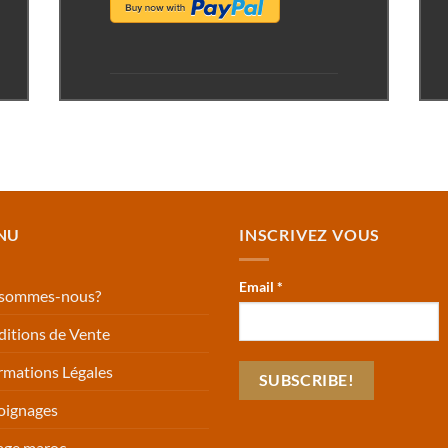
NU
INSCRIVEZ VOUS
Email
*
 sommes-nous?
itions de Vente
rmations Légales
oignages
age maroc