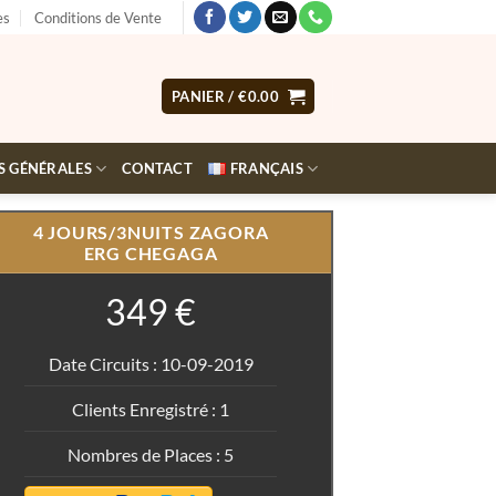
es
Conditions de Vente
PANIER /
€
0.00
S GÉNÉRALES
CONTACT
FRANÇAIS
4 JOURS/3NUITS ZAGORA
ERG CHEGAGA
349 €
Date Circuits : 10-09-2019
Clients Enregistré : 1
Nombres de Places : 5