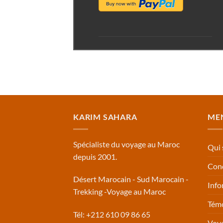
KARIM SAHARA
ME
Spécialiste du voyage au Maroc
Qui
depuis 2001.
Cond
Désert Marocain - Sud Marocain -
Info
Trekking -Voyage au Maroc
Tém
Tél: +212 610 09 86 65
Voy